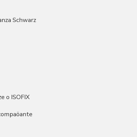
ganza Schwarz
ize o ISOFIX
acompaöante