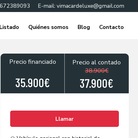
 672389093
E-mail:
vimacardeluxe@gmail.com
Listado
Quiénes somos
Blog
Contacto
Precio financiado
Precio al contado
38.900€
35.900€
37.900€
Llamar